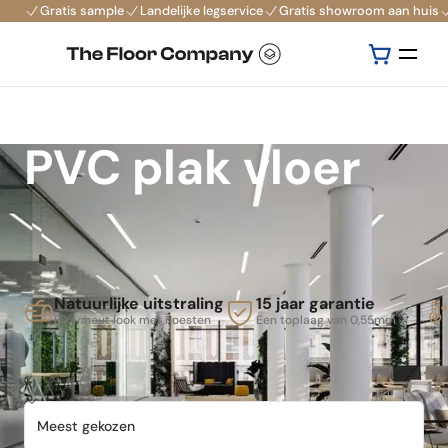
Gratis sample
Landelijke legservice
Gratis showroom aan huis
PVC plak vloer
Natuurlijke uitstraling
15 jaar garantie
Eikenhout look met noesten
Een toplaag van 0,55mm