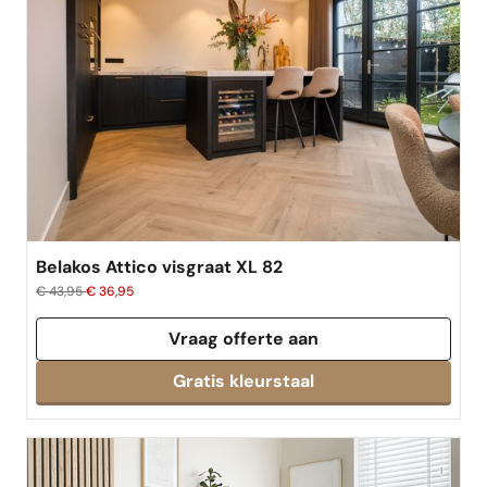
best verkocht
Belakos Attico visgraat XL 82
€ 43,95
€ 36,95
Vraag offerte aan