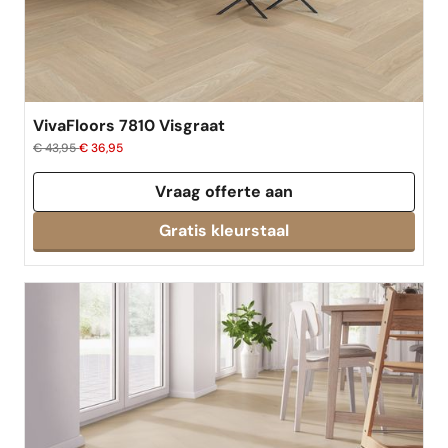
best verkocht
VivaFloors 7810 Visgraat
€ 43,95
€ 36,95
Vraag offerte aan