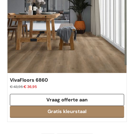
VivaFloors 6860
€ 43,95
€ 36,95
Vraag offerte aan