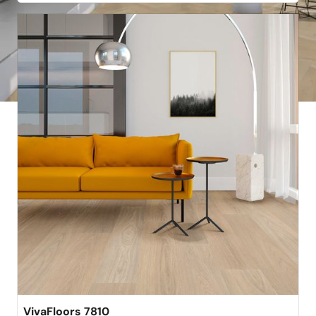
best verkocht
VivaFloors 7810