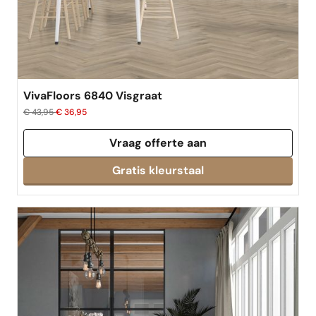
VivaFloors 6840 Visgraat
€ 43,95
€ 36,95
Vraag offerte aan