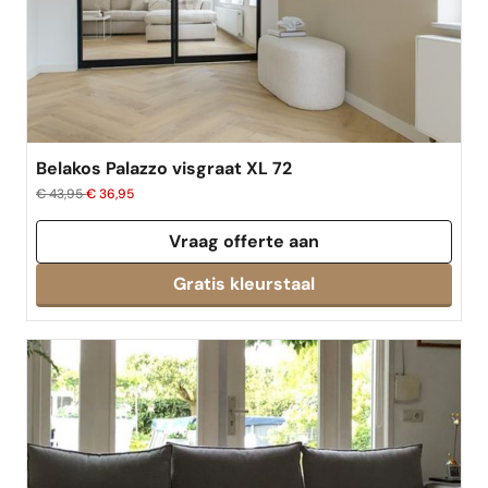
best verkocht
Belakos Palazzo visgraat XL 72
€ 43,95
€ 36,95
Vraag offerte aan