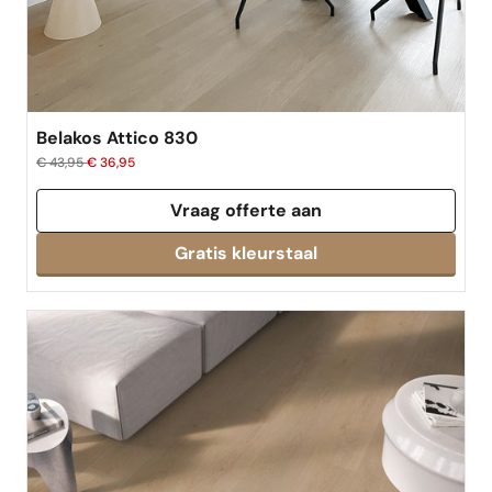
best verkocht
Belakos Attico 830
€ 43,95
€ 36,95
Vraag offerte aan