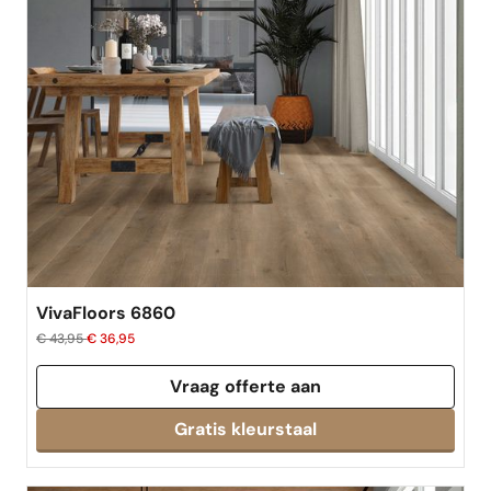
VivaFloors 6860
€ 43,95
€ 36,95
Vraag offerte aan