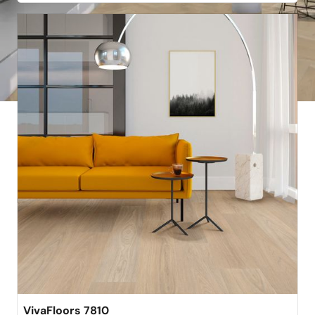
best verkocht
VivaFloors 7810