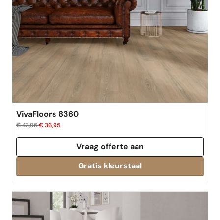
VivaFloors 8360
€ 43,95
€ 36,95
Vraag offerte aan