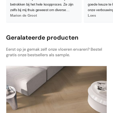
betrokken bij het hele koopproces. Ze zijn
goede keuze te
zelfs bij mij thuis geweest om diverse
onze verbouwing
vloeren te demonstreren waarbij ze flink wat
Marion de Groot
waardoor de leg
Loes
planken neerlegden voor een zo goed
worden. Gelukkig
mogelijk beeld. Verder is het contact zeer
en bereid om me
persoonlijk wat ik als heel prettig heb
allemaal goed 
Geralateerde producten
ervaren. Daarnaast, en dat is het
belangrijkste, ben ik super tevreden en blij
Eerst op je gemak zelf onze vloeren ervaren? Bestel
met de nieuwe PVC vloer! Hij is heel netjes
gratis onze bestsellers als sample.
gelegd en is nu de absolute blikvanger in
ons huis. Dus ik zou de volgende keer zeker
weer mijn vloer bestellen via Floors
Company.