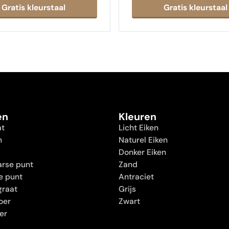
en
Kleuren
at
Licht Eiken
n
Naturel Eiken
Donker Eiken
rse punt
Zand
e punt
Antraciet
graat
Grijs
oer
Zwart
oer