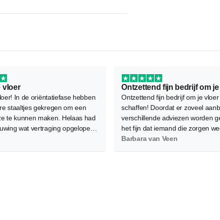
 vloer
loer! In de oriëntatiefase hebben
Ontzettend fijn bedrijf om je vloer
e staaltjes gekregen om een
schaffen! Doordat er zoveel aanb
e te kunnen maken. Helaas had
verschillende adviezen worden g
uwing wat vertraging opgelopen
het fijn dat iemand die zorgen w
e legafspraak verplaatst moest
Als service kwam Marjolein met d
Barbara van Veen
ukkig waren de leggers flexibel
vloeren langs en ook het leggen i
om mee te denken en is het
professioneel gedaan. Aanrader!
oed gekomen.