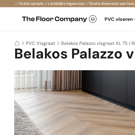
Gratis sample
Landelijke legservice
Gratis showroom aan huis
PVC vloeren
Belakos Palazzo visgraat XL 75 | R
PVC Visgraat
Belakos Palazzo vi