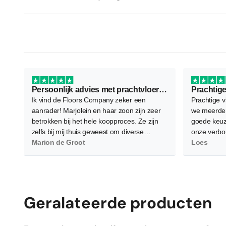
Persoonlijk advies met prachtvloer als resultaat
Prachtige
Ik vind de Floors Company zeker een
Prachtige v
aanrader! Marjolein en haar zoon zijn zeer
we meerder
betrokken bij het hele koopproces. Ze zijn
goede keuz
zelfs bij mij thuis geweest om diverse
onze verbo
vloeren te demonstreren waarbij ze flink wat
Marion de Groot
waardoor d
Loes
planken neerlegden voor een zo goed
worden. Gel
mogelijk beeld. Verder is het contact zeer
en bereid 
persoonlijk wat ik als heel prettig heb
allemaal g
ervaren. Daarnaast, en dat is het
belangrijkste, ben ik super tevreden en blij
Geralateerde producten
met de nieuwe PVC vloer! Hij is heel netjes
gelegd en is nu de absolute blikvanger in