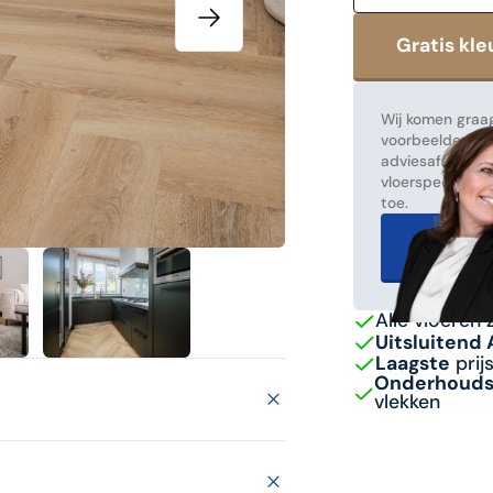
Wij komen graag
voorbeelden! Ma
adviesafspraak
vloerspecialist
toe.
Gratis 
Alle vloeren 
Uitsluitend
Laagste
prij
Onderhoudsv
vlekken