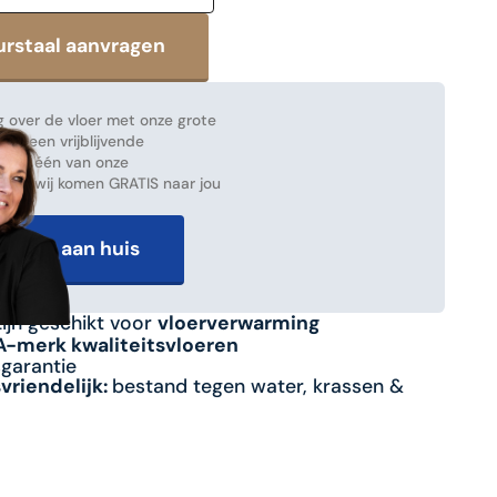
 over de vloer met onze grote
ak een vrijblijvende
 met één van onze
en en wij komen GRATIS naar jou
advies aan huis
zijn geschikt voor
vloerverwarming
 A-merk kwaliteitsvloeren
sgarantie
riendelijk:
bestand tegen water, krassen &