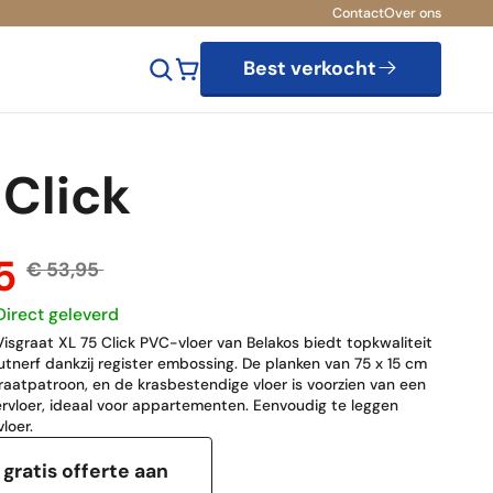
Contact
Over ons
Best verkocht
 Click
85
€ 53,95
Direct geleverd
isgraat XL 75 Click PVC-vloer van Belakos biedt topkwaliteit
utnerf dankzij register embossing. De planken van 75 x 15 cm
raatpatroon, en de krasbestendige vloer is voorzien van een
rvloer, ideaal voor appartementen. Eenvoudig te leggen
loer.
gratis offerte aan