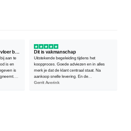
Ontzettend fijn bedrijf om je vloer bij…
Dit is vakmanschap
 bij aan te
Uitstekende begeleiding tijdens het
od is en
koopproces. Goede adviezen en in alles
egeven is
merk je dat de klant centraal staat. Na
egneemt.
aankoop snelle levering. En de
iverse
vloerenleggers bleken zeer vakbekwaam.
Gerrit Averink
s zeer
Nauwkeurig, netjes en efficient. Het
eindresultaat overtreft onze verwachtingen.
Absolute waardevermeerdering voor ons
appartement. Een volgende keer kiezen we
ongetwijfeld opnieuw voor Floors Company.