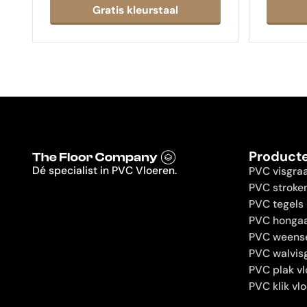
Product
Dé specialist in PVC Vloeren.
PVC visgra
PVC stroke
PVC tegels
PVC hongaa
PVC weens
PVC walvis
PVC plak vl
PVC klik vl