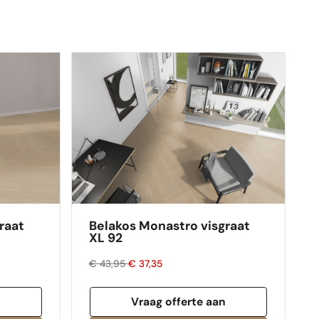
raat
Belakos Monastro visgraat
XL 92
€ 43,95
€ 37,35
n
Vraag offerte aan