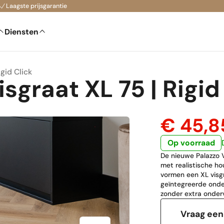
Laagste prijsgarantie
Diensten
igid Click
sgraat XL 75 | Rigid
€ 45,
Op voorraad
De nieuwe Palazzo V
met realistische ho
vormen een XL visg
geïntegreerde onde
zonder extra onderv
Vraag een 