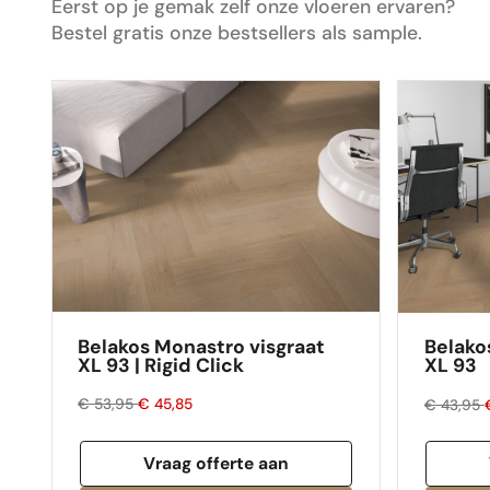
ons huis. Dus ik zou de volgende keer zeker
Eerst op je gemak zelf onze vloeren ervaren?
weer mijn vloer bestellen via Floors
Bestel gratis onze bestsellers als sample.
Company.
Belakos Monastro visgraat
Belako
XL 93 | Rigid Click
XL 93
€ 53,95
€ 45,85
€ 43,95
Vraag offerte aan