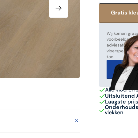
Wij komen graag
voorbeelden! Ma
adviesafspraak
vloerspecialist
toe.
Gratis 
Alle vloeren 
Uitsluitend
Laagste
prij
Onderhoudsv
vlekken