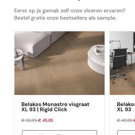
gelegd en is nu de absolute blikvanger in
ons huis. Dus ik zou de volgende keer zeker
Eerst op je gemak zelf onze vloeren ervaren?
weer mijn vloer bestellen via Floors
Bestel gratis onze bestsellers als sample.
Company.
Belakos Monastro visgraat
Belako
XL 93 | Rigid Click
XL 93
€ 53,95
€ 45,85
€ 43,95