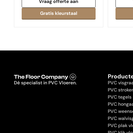
Vraag offerte aan
Product
Dé specialist in PVC Vloeren.
PVC visgra
PVC stroke
PVC tegels
PVC hongaa
PVC weens
PVC walvis
PVC plak vl
PVC klik vl