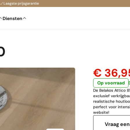
Laagste prijsgarantie
Diensten
0
€ 36,
Op voorraad
De Belakos Attico 
exclusief verkrijgb
realistische houtlo
perfect voor intensi
website!
Vraag een 