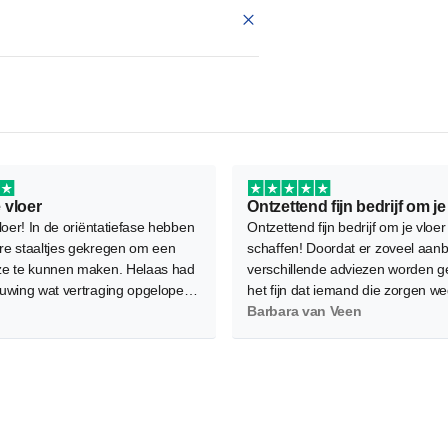
 vloer
loer! In de oriëntatiefase hebben
Ontzettend fijn bedrijf om je vloer
e staaltjes gekregen om een
schaffen! Doordat er zoveel aanb
e te kunnen maken. Helaas had
verschillende adviezen worden g
uwing wat vertraging opgelopen
het fijn dat iemand die zorgen w
e legafspraak verplaatst moest
Als service kwam Marjolein met d
Barbara van Veen
ukkig waren de leggers flexibel
vloeren langs en ook het leggen i
om mee te denken en is het
professioneel gedaan. Aanrader!
oed gekomen.