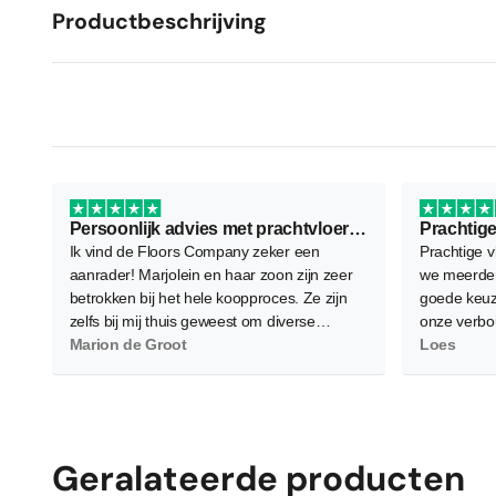
Productbeschrijving
Persoonlijk advies met prachtvloer als resultaat
Prachtige
Ik vind de Floors Company zeker een
Prachtige v
aanrader! Marjolein en haar zoon zijn zeer
we meerder
betrokken bij het hele koopproces. Ze zijn
goede keuz
zelfs bij mij thuis geweest om diverse
onze verbo
vloeren te demonstreren waarbij ze flink wat
Marion de Groot
waardoor d
Loes
planken neerlegden voor een zo goed
worden. Gel
mogelijk beeld. Verder is het contact zeer
en bereid 
persoonlijk wat ik als heel prettig heb
allemaal g
ervaren. Daarnaast, en dat is het
belangrijkste, ben ik super tevreden en blij
Geralateerde producten
met de nieuwe PVC vloer! Hij is heel netjes