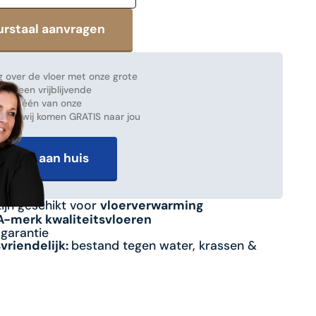
 over de vloer met onze grote
ak een vrijblijvende
 met één van onze
en en wij komen GRATIS naar jou
advies aan huis
zijn geschikt voor
vloerverwarming
 A-merk kwaliteitsvloeren
sgarantie
riendelijk:
bestand tegen water, krassen &