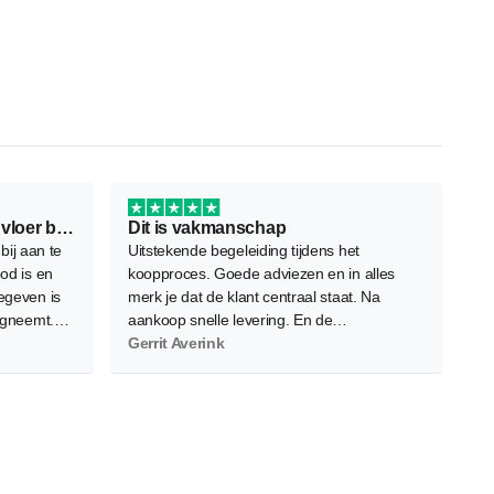
Ontzettend fijn bedrijf om je vloer bij…
Dit is vakmanschap
 bij aan te
Uitstekende begeleiding tijdens het
od is en
koopproces. Goede adviezen en in alles
egeven is
merk je dat de klant centraal staat. Na
egneemt.
aankoop snelle levering. En de
iverse
vloerenleggers bleken zeer vakbekwaam.
Gerrit Averink
s zeer
Nauwkeurig, netjes en efficient. Het
eindresultaat overtreft onze verwachtingen.
Absolute waardevermeerdering voor ons
appartement. Een volgende keer kiezen we
ongetwijfeld opnieuw voor Floors Company.