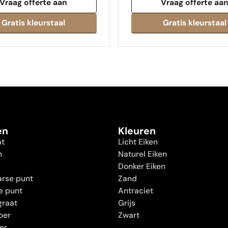
Vraag offerte aan
Vraag offerte aa
en
Kleuren
at
Licht Eiken
n
Naturel Eiken
Donker Eiken
rse punt
Zand
e punt
Antraciet
graat
Grijs
oer
Zwart
oer