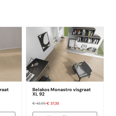
raat
Belakos Monastro visgraat
XL 92
€ 43,95
€ 37,35